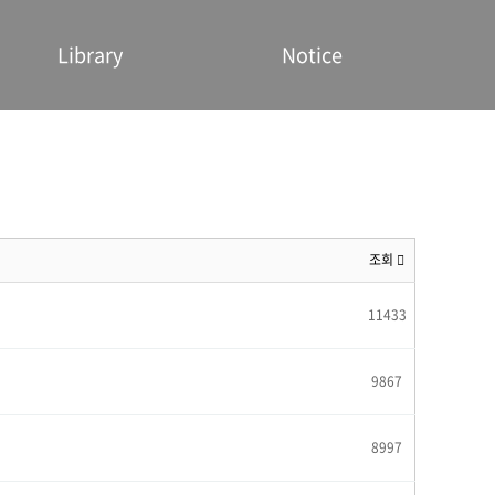
Library
Notice
조회
11433
9867
8997