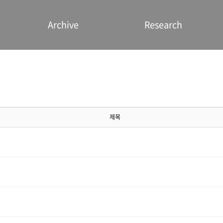
Archive
Research
제목