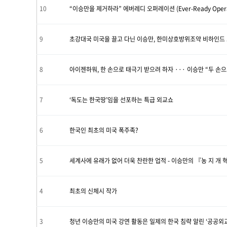
10
“이승만을 제거하라” 에버레디 오퍼레이션 (Ever-Ready Opera
9
초강대국 미국을 끌고 다닌 이승만, 한미상호방위조약 비하인드
8
아이젠하워, 한 손으로 태극기 받으려 하자 ··· 이승만 “두 손
7
‘독도는 한국땅’임을 선포하는 특급 외교쇼
6
한국인 최초의 미국 폭주족?
5
세계사에 유래가 없어 더욱 찬란한 업적 - 이승만의 『농 지 개 
4
최초의 신체시 작가
3
청년 이승만의 미국 강연 활동은 일제의 한국 침략 알린 ‘공공외교