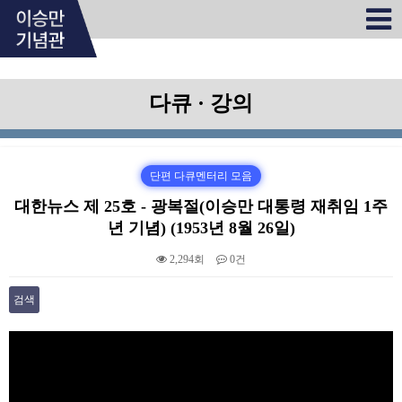
다큐 · 강의
단편 다큐멘터리 모음
대한뉴스 제 25호 - 광복절(이승만 대통령 재취임 1주
년 기념) (1953년 8월 26일)
2,294회
0건
검색
본문