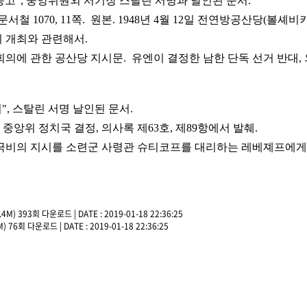
내는 충고", 중앙위원외 서기장 스탈린 서명과 날인된 문서.
 1070, 11쪽. 원본. 1948년 4월 12일 전연방공산당(볼셰비키
 개최와 관련해서.
회의에 관한 공산당 지시문.
유엔이 결정한 남한 단독 선거 반대,
여", 스탈린 서명 날인된 문서.
산당 중앙위 정치국 결정, 의사록 제63호, 제89항에서 발췌.
극비의 지시를 소련군 사령관 슈티코프를 대리
하는 레베졔프에게
2.4M)
393회 다운로드 | DATE : 2019-01-18 22:36:25
M)
76회 다운로드 | DATE : 2019-01-18 22:36:25