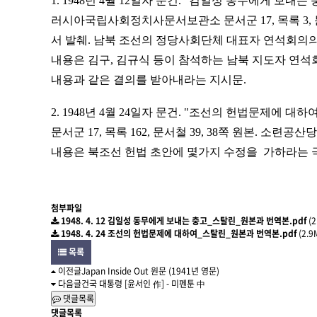
1. 1948년 4월 12일자 문건. "김일성 동무에게 보
러시아국립사회정치사문서보관소 문서군 17, 목록 3, 문서철
서 발췌. 남북 조선의 정당사회단체 대표자 연석회의의
내용은 김구, 김규식 등이 참석하는 남북 지도자 연석
내용과 같은 결의를 받아내라는 지시문.
2
. 1948년 4월 24일자 문건. "조선의 헌법문제에 대하
문서군 17, 목록 162, 문서철 39, 38쪽 원본. 소련공
내용은 북조선 헌법 초안에 몇가지 수정을 가하라는 
첨부파일
1948. 4. 12 김일성 동무에게 보내는 충고_스탈린_원본과 번역본.pdf
(
1948. 4. 24 조선의 헌법문제에 대하여_스탈린_원본과 번역본.pdf
(2.9
목록
이전글
Japan Inside Out 원문 (1941년 영문)
다음글
건국 대통령 [윤서인 作] - 미펜툰 中
댓글목록
댓글목록