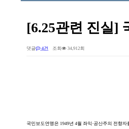
[6.25관련 진
댓글
4건
조회
34,912회
국민보도연맹은 1949년 4월 좌익·공산주의 전향자를