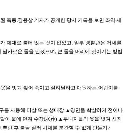
10월 폭동.김용삼 기자가 공개한 당시 기록을 보면 좌익 세
가 제대로 붙어 있는 것이 없었고, 일부 경찰관은 거세를
지 날카로운 돌을 던졌으며, 큰 돌을 머리에 짓이기는 방법
의 옷을 벗겨 찢어 죽이고 살려달라고 애원하는 어린이를
기구를 사용해 타살 또는 생매장 ▲양민을 학살하기 전이나
달아 물에 던져 수장(水葬) ▲부녀자들의 옷을 벗겨 사지
뿌린 후 불을 질러 시체를 분간할 수 없게 만들기>