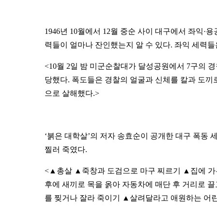
1946년 10월에서 12월 중순 사이 대구에서 좌익
력들이 얼마나 잔인했는지 알 수 있다. 좌익 세력
<10월 2일 밤 미군순찰대가 달성공원에서 7구의 
당했다. 폭도들은 경찰의 얼굴과 신체를 칼과 도끼로
으로 살해했다.>
‘붉은 대학살’의 저자 송효순이 공개한 대구 폭동
찔러 죽였다.
<▲총살 ▲죽창과 도검으로 마구 찌르기 ▲집에 가
후에 새끼로 목을 옭아 자동차에 매단 후 거리로 끌
를 찢거나 잘라 죽이기 ▲살려달라고 애원하는 어린