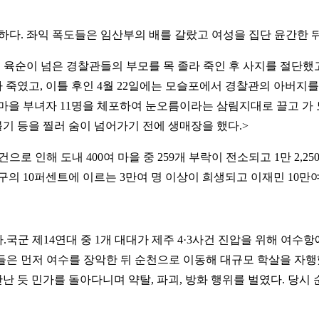
 섬뜩하다. 좌익 폭도들은 임산부의 배를 갈랐고 여성을 집단 윤간한 
들이 육순이 넘은 경찰관들의 부모를 목 졸라 죽인 후 사지를 절단
라 죽였고, 이틀 후인 4월 22일에는 모슬포에서 경찰관의 아버지를
마을 부녀자 11명을 체포하여 눈오름이라는 삼림지대로 끌고 가 
볼기 등을 찔러 숨이 넘어가기 전에 생매장을 했다.>
로 인해 도내 400여 마을 중 259개 부락이 전소되고 1만 2,250
 인구의 10퍼센트에 이르는 3만여 명 이상이 희생되고 이재민 10만
다.국군 제14연대 중 1개 대대가 제주 4·3사건 진압을 위해 여
들은 먼저 여수를 장악한 뒤 순천으로 이동해 대규모 학살을 자행
 듯 민가를 돌아다니며 약탈, 파괴, 방화 행위를 벌였다. 당시 