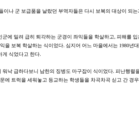
나 군 보급품을 날랐던 부역자들은 다시 보복의 대상이 되는게 전
민군에 밀려 급히 퇴각하는 군경이 좌익들을 학살하고, 피해를 
익을 보복 학살하는 식이었다. 심지어 어느 마을에서는 1980년대
하게 식었다고 한다.
 워낙 급하다보니 남한의 징병도 마구잡이 식이었다. 피난행렬을
정문에 트럭을 세워놓고 등교하는 학생들을 차곡차곡 싣고 간 경우