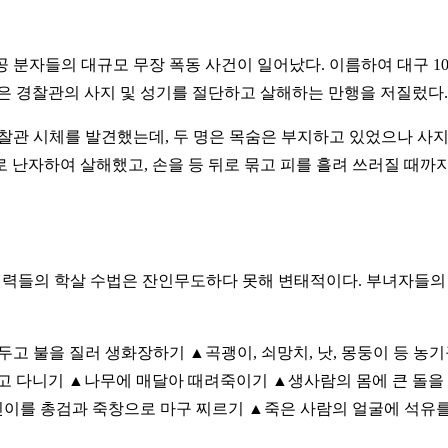
·용공 분자들의 대규모 무장 폭동 사건이 일어났다. 이름하여 대구 
들은 경찰관의 사지 및 성기를 절단하고 살해하는 만행을 저질렀다.
경찰관 시체를 발견했는데, 두 명은 목숨은 부지하고 있었으나 사지
 난자하여 살해했고, 손을 등 뒤로 묶고 피를 흘려 쓰러질 때까
 세력들의 학살 수법은 잔인무도하다 못해 변태적이다. 부녀자들
두고 불을 질러 생화장하기 ▲곡괭이, 쇠망치, 낫, 몽둥이 등 농
고 다니기 ▲나무에 매달아 때려죽이기 ▲생사람의 몸에 큰 돌을 
이를 총검과 죽창으로 마구 찌르기 ▲죽은 사람의 얼굴에 석유를 