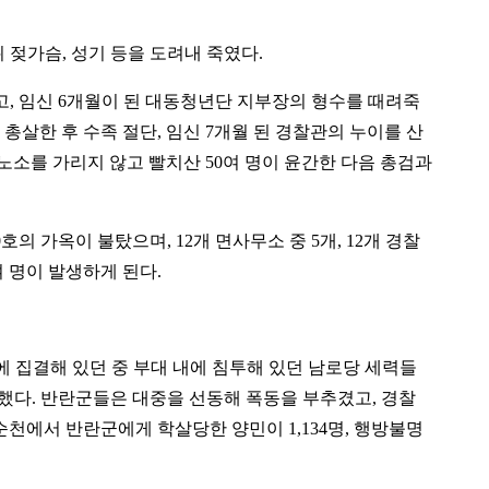
뒤 젖가슴, 성기 등을 도려내 죽였다.
했고, 임신 6개월이 된 대동청년단 지부장의 형수를 때려죽
 총살한 후 수족 절단, 임신 7개월 된 경찰관의 누이를 산
노소를 가리지 않고 빨치산 50여 명이 윤간한 다음 총검과
호의 가옥이 불탔으며, 12개 면사무소 중 5개, 12개 경찰
여 명이 발생하게 된다.
수항에 집결해 있던 중 부대 내에 침투해 있던 남로당 세력들
했다. 반란군들은 대중을 선동해 폭동을 부추겼고, 경찰
순천에서 반란군에게 학살당한 양민이 1,134명, 행방불명