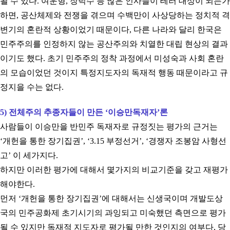
될 수 있다
.
여운형
,
장덕수 등 많은 인사들이 테러 대상이 되는가
하면
,
공산체제와 전쟁을 겪으며 수백만이 사상당하는 정치적 격
변기의 혼란적 상황이었기 때문이다
,
다른 나라와 달리 한국은
민주주의를 인정하지 않는 공산주의와 치열한 대립 현상의 결과
이기도 했다
.
초기 민주주의 정착 과정에서 미성숙과 사회 혼란
의 모습이었던 것이지 특정지도자의 독재적 행동 때문이라고 규
정지을 수는 없다
.
5)
전체주의 추종자들이 만든
‘
이승만독재자
’
론
사람들이 이승만을 반민주 독재자로 규정짓는 평가의 근거는
‘
개헌을 통한 장기집권
’, ‘3.15
부정선거
’, ‘
경쟁자 조봉암 사형선
고
’
이 세가지다
.
하지만 이러한 평가에 대해서 몇가지의 비교기준을 갖고 재평가
해야한다
.
먼저
‘
개헌을 통한 장기집권
’
에 대해서는 신생국이며 개발도상
국의 민주공화제 초기시기의 과잉되고 미숙했던 측면으로 평가
될 수 있지만 독재적 지도자로 평가될 만한 것인지의 여부다
,
당