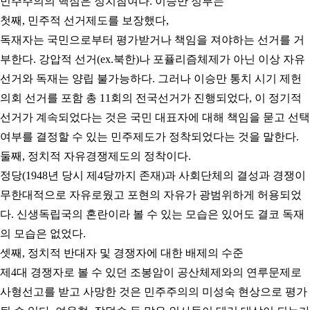
민주주의의 핵심은 정치참여다
.
이승만 정부는
첫째
,
민주적 선거제도를 보장했다
,
독재자는 국민으로부터 평가받거나 책임을 져야하는 선거를 거
부한다
.
강압적 선거
(ex.
북한
)
나 포퓰리즘체제가 아닌 이상 자유
선거와 독재는 양립 불가능하다
.
그러나 이승만 통치 시기 제헌
의회 선거를 포함 총
11
회의 전국선거가 진행되었다
,
이 정기적
선거가 계속되었다는 것은 국민 대표자에 대해 책임을 묻고 선택
여부를 결정할 수 있는 민주제도가 정착되었다는 것을 말한다.
둘째
,
정치적 자유경쟁제도의 정착이다
.
정당
(1948
년 당시 제
4
당까지 존재
)
과 사회단체의 결성과 경쟁이
무한대적으로 자유로웠고 포현의 자유가 광범위하게 허용되었
다
.
신생독립국의 혼란이라 볼 수 있는 모습은 있어도 결코 독재
의 모습은 없었다
.
셋째
,
정치적 반대자 및 경쟁자에 대한 배제의 수준
제
4
대 경쟁자로 볼 수 있던 조봉암이 공산체제와의 연루문제로
사형선고를 받고 사망한 것은 민주주의의 미성숙 현상으로 평가