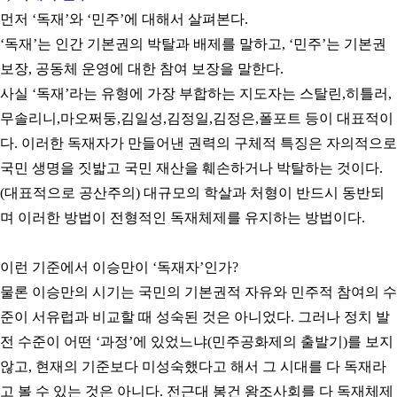
먼저
‘
독재
’
와
‘
민주
’
에 대해서 살펴본다
.
‘
독재
’
는 인간 기본권의 박탈과 배제를 말하고
, ‘
민주
’
는 기본권
보장
,
공동체 운영에 대한 참여 보장을 말한다
.
사실
‘
독재
’
라는 유형에 가장 부합하는 지도자는 스탈린
,
히틀러
,
무솔리니
,
마오쩌둥
,
김일성
,
김정일
,
김정은
,
폴포트 등이 대표적이
다
.
이러한 독재자가 만들어낸 권력의 구체적 특징은 자의적으로
국민 생명을 짓밟고 국민 재산을 훼손하거나 박탈하는 것이다
.
(
대표적으로 공산주의
)
대규모의 학살과 처형이 반드시 동반되
며 이러한 방법이 전형적인 독재체제를 유지하는 방법이다
.
이런 기준에서 이승만이
‘
독재자
’
인가
?
물론 이승만의 시기는 국민의 기본권적 자유와 민주적 참여의 수
준이 서유럽과 비교할 때 성숙된 것은 아니었다
.
그러나 정치 발
전 수준이 어떤
‘
과정
’
에 있었느냐
(
민주공화제의 출발기
)
를 보지
않고
,
현재의 기준보다 미성숙했다고 해서 그 시대를 다 독재라
고 볼 수 있는 것은 아니다
.
전근대 봉건 왕조사회를 다 독재체제