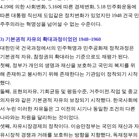
4.19
에 의한 사회변화
, 5.16
에 따른 경제변화
, 5.18
민주화운동에
따른 대통령 직선제 도입같은 정치변화가 있었지만
1948
건국 민
주주의라는 혁명성을 넘어설 수 없는 수준이다
.
3)
기본권적 자유의 확대과정이었던
1948~1960
대한민국 건국과정에서의 민주혁명과 민주공화제 정착과정은
기본권적 자유
,
참정권의 확대라는 기준으로도 재평가 된다
.
첫째
,
정부가 개인의 생명과 재산을 보호하고 국민의 복지를 위
해 존재하고 봉사하기 위해 존재한다는 기관임이 정착되기 시작
했다
.
둘째
,
표현의자유
,
기회균등 및 평등수준
,
거주이전
.
직업 및 종교
의자유와 같은 기본권적 자유의 보장되기 시작했다
.
한국사회에
서 누린 이러한 자유들은 그 이전의 시기나 동일한 조건의 다른
나라와는 차원을 달리하는 것이었다
.
셋째
,
자유시장경제의 정착이다
.
이승만정부는 국민의 재산과 자
유시장적 경쟁과 거래를 보호하는 방향을 지향했다
,
독재정부의