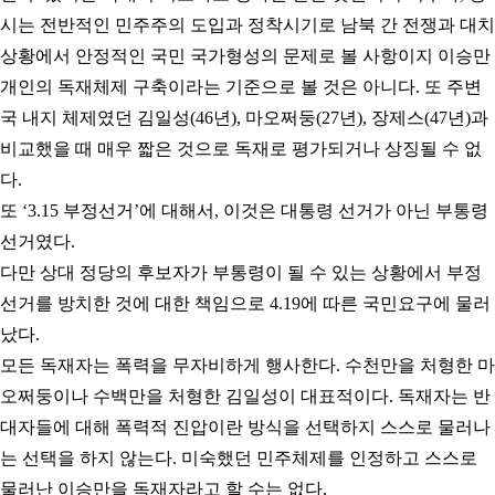
시는 전반적인 민주주의 도입과 정착시기로 남북 간 전쟁과 대치
상황에서 안정적인 국민 국가형성의 문제로 볼 사항이지 이승만
개인의 독재체제 구축이라는 기준으로 볼 것은 아니다
.
또 주변
국 내지 체제였던 김일성
(46
년
),
마오쩌둥
(27
년
),
장제스
(47
년
)
과
비교했을 때 매우 짧은 것으로 독재로 평가되거나 상징될 수 없
다
.
또
‘3.15
부정선거
’
에 대해서
,
이것은 대통령 선거가 아닌 부통령
선거였다
.
다만 상대 정당의 후보자가 부통령이 될 수 있는 상황에서 부정
선거를 방치한 것에 대한 책임으로
4.19
에 따른 국민요구에 물러
났다
.
모든 독재자는 폭력을 무자비하게 행사한다
.
수천만을 처형한 마
오쩌둥이나 수백만을 처형한 김일성이 대표적이다
.
독재자는 반
대자들에 대해 폭력적 진압이란 방식을 선택하지 스스로 물러나
는 선택을 하지 않는다
.
미숙했던 민주체제를 인정하고 스스로
물러난 이승만을 독재자라고 할 수는 없다
,