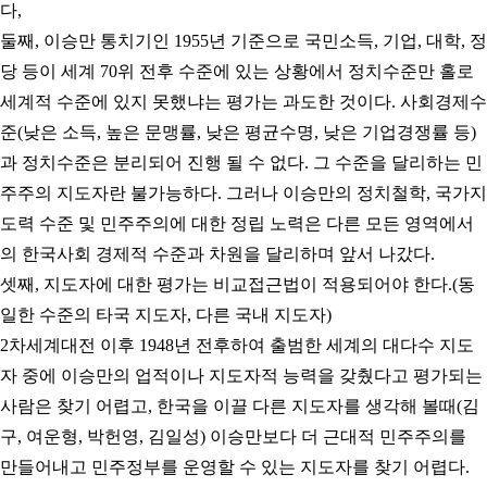
다
,
둘째
,
이승만 통치기인
1955
년 기준으로 국민소득
,
기업
,
대학
,
정
당 등이 세계
70
위 전후 수준에 있는 상황에서 정치수준만 홀로
세계적 수준에 있지 못했냐는 평가는 과도한 것이다
.
사회경제수
준
(
낮은 소득
,
높은 문맹률
,
낮은 평균수명
,
낮은 기업경쟁률 등
)
과 정치수준은 분리되어 진행 될 수 없다
.
그 수준을 달리하는 민
주주의 지도자란 불가능하다
.
그러나 이승만의 정치철학
,
국가지
도력 수준 및 민주주의에 대한 정립 노력은 다른 모든 영역에서
의 한국사회 경제적 수준과 차원을 달리하며 앞서 나갔다
.
셋째
,
지도자에 대한 평가는 비교접근법이 적용되어야 한다
.(
동
일한 수준의 타국 지도자
,
다른 국내 지도자
)
2
차세계대전 이후
1948
년 전후하여 출범한 세계의 대다수 지도
자 중에 이승만의 업적이나 지도자적 능력을 갖췄다고 평가되는
사람은 찾기 어렵고
,
한국을 이끌 다른 지도자를 생각해 볼때
(
김
구
,
여운형
,
박헌영
,
김일성
)
이승만보다 더 근대적 민주주의를
만들어내고 민주정부를 운영할 수 있는 지도자를 찾기 어렵다
.