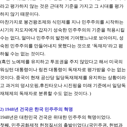
라고 평가하지 않는 것은 근대적 기준을 가지고 그 시대를 평가
하지 않기 때문이다
.
마찬가지로 봉건왕조제와 식민제를 지나 민주주의를 시작하는
시기의 지도자에게 갑자기 성숙한 민주주의의 기준을 적용시킬
수는 없다
,
얼마나 민주주의 발전에 기여했느냐로 보아야지
,
성
숙된 민주주의를 만들어내지 못했다는 것으로
‘
독재자
’
라고 폄
하될 수는 없는 것이다
.
(
흑인 노예제를 유지하고 투표권을 주지 않았다고 해서 미국의
워싱턴 대통령이나 링컨 대통령이 독재자로 평가받을 수는 없는
것이다
.
중국이 현재 공산당 일당독재체제를 유지하는 상황이라
고 과거의 덩샤오핑
,
후진타오나 시진핑을 미래 기준에서 일당독
재체제의 독재자로 분류할 수도 없는 것이다
.
)
2) 1948
년 건국은 한국 민주주의 혁명
1948
년은 대한민국 건국은 위대한 민주주의 혁명이었다
.
첫째
,
민주공화제적 헌정질서의 출발이었다
.(
국민주권
,
헌법과