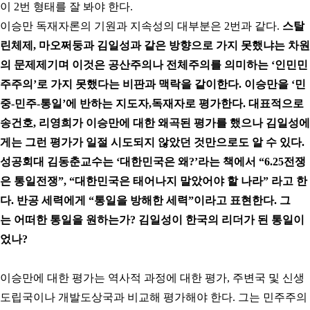
이
2
번 형태를 잘 봐야 한다
.
이승만 독재자론의 기원과 지속성의 대부분은
2
번과 같다
.
스탈
린체제
,
마오쩌둥과 김일성과 같은 방향으로 가지 못했냐는 차원
의 문제제기며 이것은 공산주의나 전체주의를 의미하는
‘
인민민
주주의
’
로 가지 못했다는 비판과 맥락을 같이한다
.
이승만을
‘
민
중
-
민주
-
통일
’
에 반하는 지도자
,
독재자로 평가한다
.
대표적으로
송건호
,
리영희가 이승만에 대한 왜곡된 평가를 했으나 김일성에
게는 그런 평가가 일절 시도되지 않았던 것만으로도 알 수 있다
.
성공회대 김동춘교수는
‘
대한민국은 왜
?’
라는 책에서
“6.25
전쟁
은 통일전쟁
”, “
대한민국은 태어나지 말았어야 할 나라
”
라고 한
다
.
반공 세력에게
“
통일을 방해한 세력
”
이라고 표현한다
.
그
는 어떠한 통일을 원하는가
? 김일성이 한국의 리더가 된 통일이
었나?
이승만에 대한 평가는 역사적 과정에 대한 평가
,
주변국 및 신생
도립국이나 개발도상국과 비교해 평가해야 한다
.
그는 민주주의