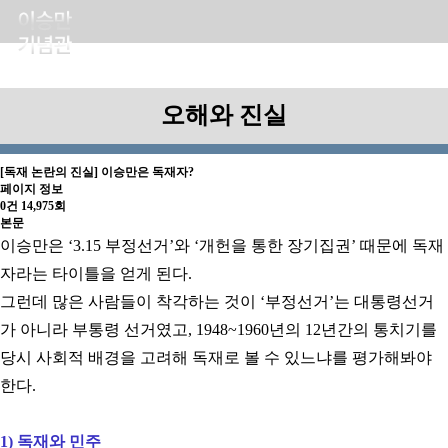
오해와 진실
[독재 논란의 진실] 이승만은 독재자?
페이지 정보
0건
14,975회
본문
이승만은
‘3.15
부정선거
’
와
‘
개헌을 통한 장기집권
’
때문에 독재
자라는 타이틀을 얻게 된다
.
그런데 많은 사람들이 착각하는 것이
‘
부정선거
’
는 대통령선거
가 아니라 부통령 선거였고
, 1948~1960
년의
12
년간의 통치기를
당시 사회적 배경을 고려해 독재로 볼 수 있느냐를 평가해봐야
한다
.
1)
독재와 민주